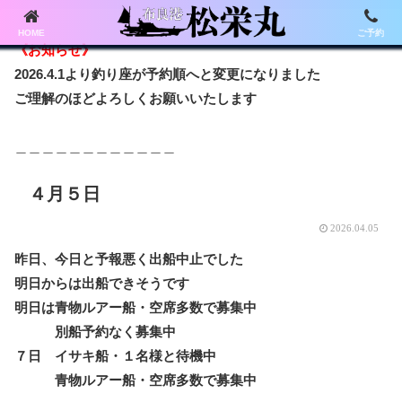
HOME
ご予約
《お知らせ》
2026.4.1より釣り座が予約順へと変更になりました
ご理解のほどよろしくお願いいたします
＿＿＿＿＿＿＿＿＿＿＿＿
４月５日
2026.04.05
昨日、今日と予報悪く出船中止でした
明日からは出船できそうです
明日は青物ルアー船・空席多数で募集中
別船予約なく募集中
７日 イサキ船・１名様と待機中
青物ルアー船・空席多数で募集中