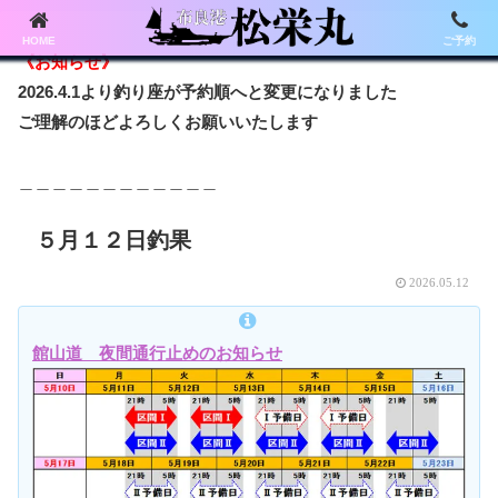
HOME
ご予約
《お知らせ》
2026.4.1より釣り座が予約順へと変更になりました
ご理解のほどよろしくお願いいたします
＿＿＿＿＿＿＿＿＿＿＿＿
５月１２日釣果
2026.05.12
館山道 夜間通行止めのお知らせ