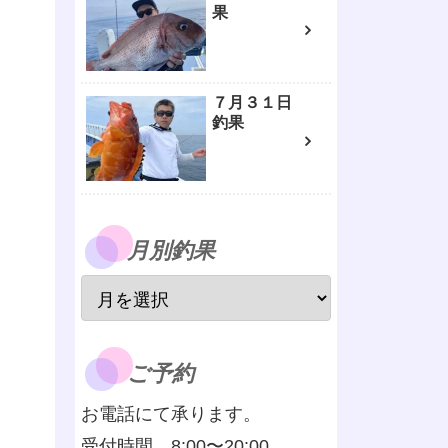
果
７月３１日
釣果
月別釣果
ご予約
お電話にて承ります。
受付時間 8:00〜20:00