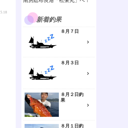
南房総布良港「松栄丸」へ！
05.18
新着釣果
８月７日
８月３日
８月２日釣
果
８月１日釣