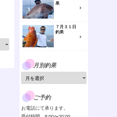
果
７月３１日
釣果
月別釣果
ご予約
お電話にて承ります。
受付時間 8:00〜20:00