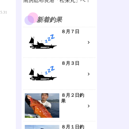
南房総布良港「松栄丸」へ！
05.31
新着釣果
８月７日
８月３日
８月２日釣
果
８月１日釣