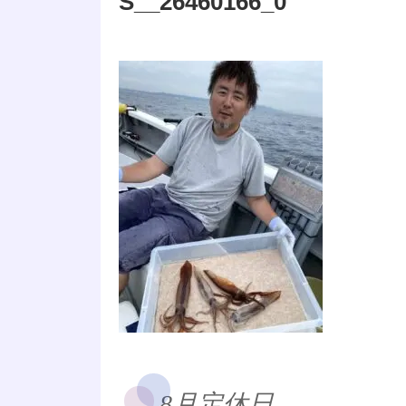
S__26460166_0
8月定休日