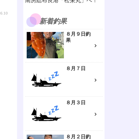
南房総布良港「松栄丸」へ！
06.10
新着釣果
８月９日釣
果
８月７日
８月３日
８月２日釣