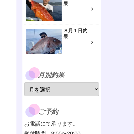
果
８月１日釣
果
月別釣果
ご予約
お電話にて承ります。
受付時間 8:00〜20:00