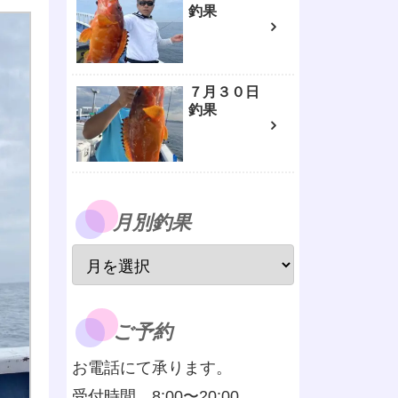
釣果
７月３０日
釣果
月別釣果
ご予約
お電話にて承ります。
受付時間 8:00〜20:00