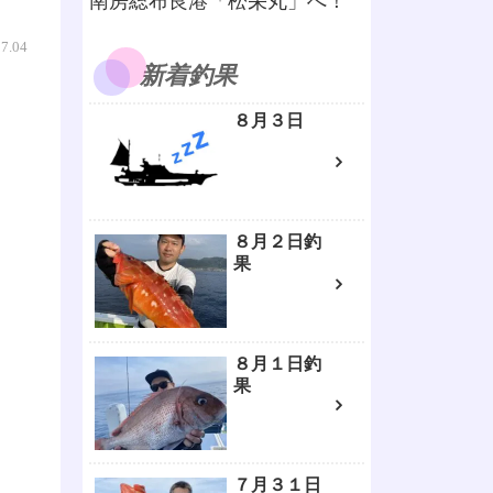
南房総布良港「松栄丸」へ！
07.04
新着釣果
８月３日
８月２日釣
果
８月１日釣
果
７月３１日