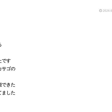
2026.
る
たです
カサゴの
能できた
てました