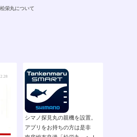
松栄丸について
12.28
シマノ探見丸の親機を設置。
アプリをお持ちの方は是非