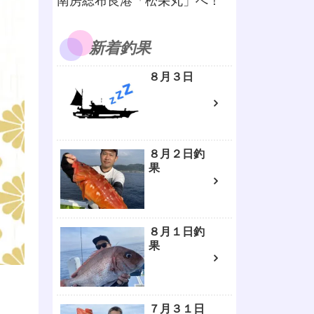
南房総布良港「松栄丸」へ！
新着釣果
８月３日
８月２日釣
果
８月１日釣
果
７月３１日