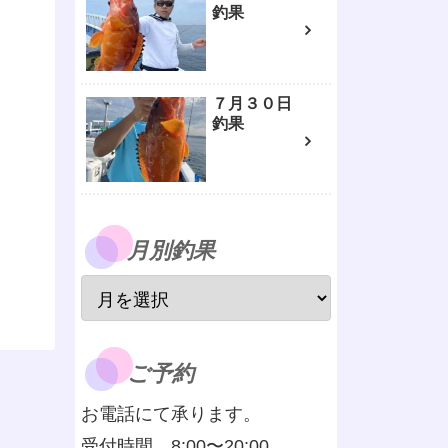
釣果
７月３０日
釣果
月別釣果
ご予約
お電話にて承ります。
受付時間 8:00〜20:00