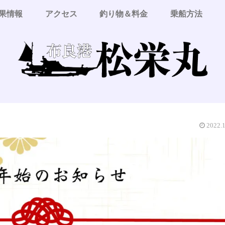
果情報
アクセス
釣り物＆料金
乗船方法
2022.