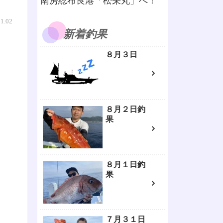
南房総布良港「松栄丸」へ！
01.02
新着釣果
８月３日
８月２日釣
果
８月１日釣
果
７月３１日