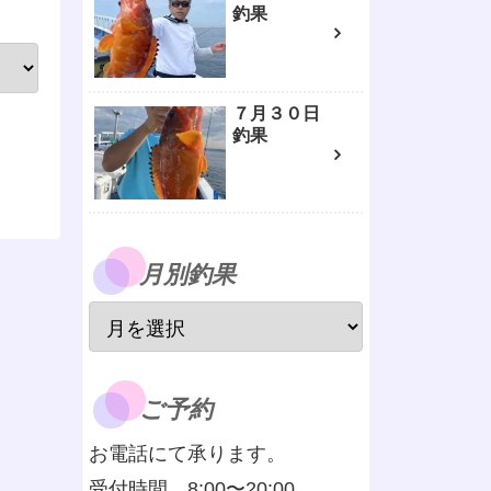
釣果
７月３０日
釣果
月別釣果
ご予約
お電話にて承ります。
受付時間 8:00〜20:00