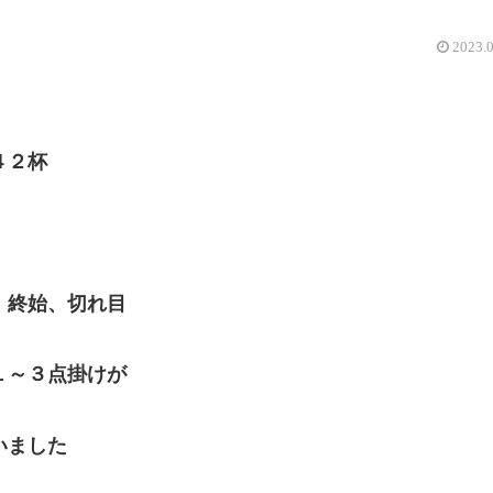
2023.
４２杯
、終始、切れ目
１～３点掛けが
いました