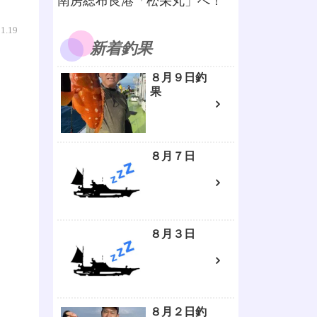
南房総布良港「松栄丸」へ！
01.19
新着釣果
８月９日釣
果
８月７日
８月３日
８月２日釣