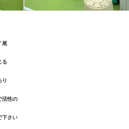
７尾
じる
あり
で活性の
で下さい