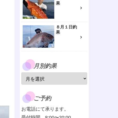
果
８月１日釣
果
月別釣果
ご予約
お電話にて承ります。
受付時間 8:00〜20:00