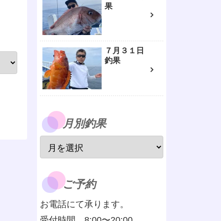
果
７月３１日
釣果
月別釣果
ご予約
お電話にて承ります。
受付時間 8:00〜20:00