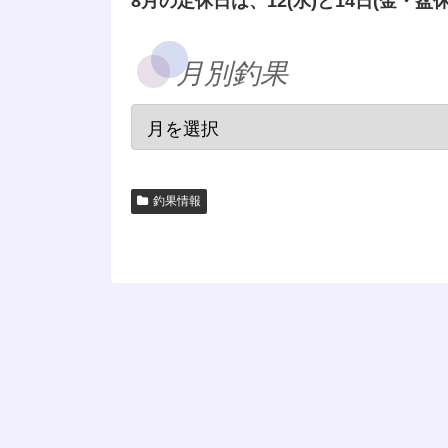
8月の定休日は、12(水)と14日(金・盆休
月別釣果
釣果情報