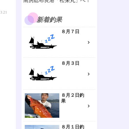
南房総布良港「松栄丸」へ！
03.21
新着釣果
８月７日
８月３日
８月２日釣
果
８月１日釣