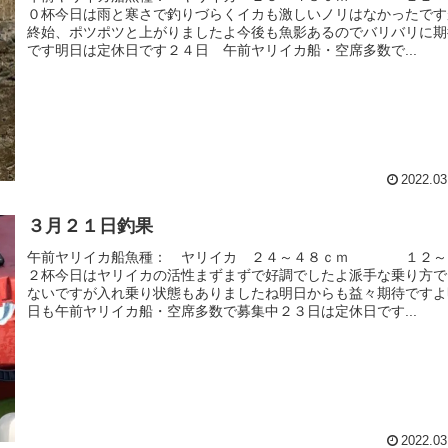
０杯今日は雨と寒さで釣りづらくイカも激しいノリはなかったです
終始、ポツポツと上がりましたよ今後も魚影あるのでバリバリに期
です明日は定休日です２４日 午前ヤリイカ船・空席多数で...
2022.03
３月２１日釣果
午前ヤリイカ船魚種： ヤリイカ ２４～４８ｃｍ １２～
２杯今日はヤリイカの活性まずまずで好調でしたよ派手な乗り方で
ないですが入れ乗り状態もありましたね明日からも益々期待ですよ
日も午前ヤリイカ船・空席多数で募集中２３日は定休日です...
2022.03