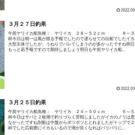
2022.03
３月２７日釣果
午前ヤリイカ船魚種： ヤリイカ ２８～５２ｃｍ ８～３
杯今日は朝一は風が残る予報でしたので遅らせての出船でしたイカ
大型主体でしたが、うねりでバレてしまうのが多かったですね明日
もっと凪予報ですので期待しましょう明日も午前ヤリイカ船...
2022.03
３月２５日釣果
午前ヤリイカ船魚種： ヤリイカ ２４～５０ｃｍ ６～５
杯今日はサバと２枚潮で釣りづらく苦戦しましたがイカのノリは悪
なかったですね別船は中盤からポツポツととれましたがトップで２
杯でした広範囲にイカもいるので潮が良くなればバリバリに...