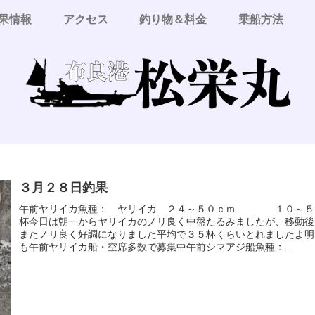
果情報
アクセス
釣り物＆料金
乗船方法
３月２８日釣果
午前ヤリイカ魚種： ヤリイカ ２４～５０ｃｍ １０～５
杯今日は朝一からヤリイカのノリ良く中盤たるみましたが、移動後
またノリ良く好調になりました平均で３５杯くらいとれましたよ明
も午前ヤリイカ船・空席多数で募集中午前シマアジ船魚種：...