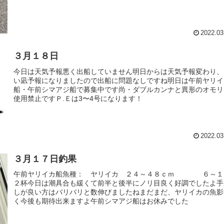
2022.03
３月１８日
今日は天気予報悪く出船していません明日からは天気予報変わり、
い凪予報になりましたので出船に問題なしですね明日は午前ヤリイ
船・午前シマアジ船で募集中です尚・ダブルカンナと異形のオモリ
使用禁止ですＰ.Ｅは3〜4号になります！
2022.03
３月１７日釣果
午前ヤリイカ船魚種： ヤリイカ ２４～４８ｃｍ ６～１
２杯今日は潮具合も緩くて前半と後半にノリ目良く好調でしたよ手
しが良い方はバリバリと数伸びましたねまだまだ、ヤリイカの魚影
く今後も期待出来ますよ午前シマアジ船はお休みでした