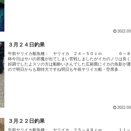
2022.03
３月２４日釣果
午前ヤリイカ船魚種： ヤリイカ ２４～５０ｃｍ ６～８
杯今日はサバの邪魔が出てしまい苦戦しましたがイカのノリは良く
好調でしたよスソの方は船酔いさんでした広範囲にイカの魚影が濃
ので明日からも期待大ですね明日も午前ヤリイカ船・空席多...
2022.03
３月２２日釣果
午前ヤリイカ船魚種： ヤリイカ ２５～４８ｃｍ １１～