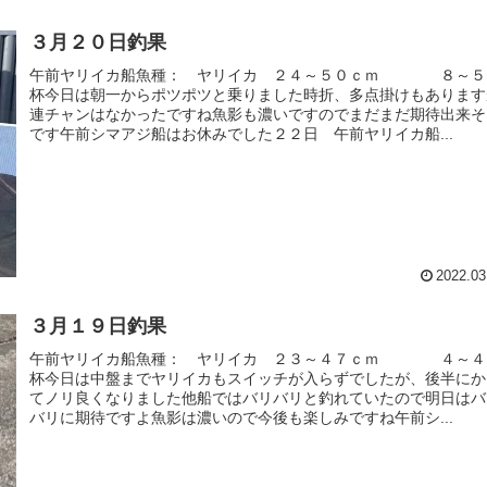
３月２０日釣果
午前ヤリイカ船魚種： ヤリイカ ２４～５０ｃｍ ８～５
杯今日は朝一からポツポツと乗りました時折、多点掛けもあります
連チャンはなかったですね魚影も濃いですのでまだまだ期待出来そ
です午前シマアジ船はお休みでした２２日 午前ヤリイカ船...
2022.03
３月１９日釣果
午前ヤリイカ船魚種： ヤリイカ ２３～４７ｃｍ ４～４
杯今日は中盤までヤリイカもスイッチが入らずでしたが、後半にか
てノリ良くなりました他船ではバリバリと釣れていたので明日はバ
バリに期待ですよ魚影は濃いので今後も楽しみですね午前シ...