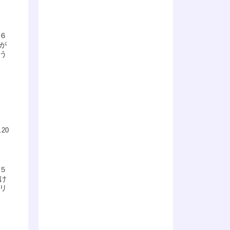
６
が
う
.20
５
け
リ