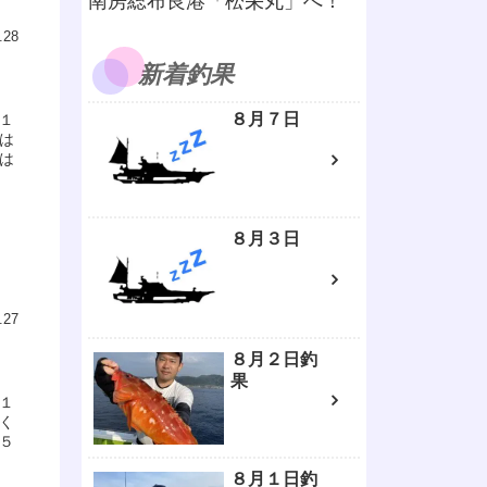
南房総布良港「松栄丸」へ！
.28
新着釣果
８月７日
１
は
は
８月３日
.27
８月２日釣
果
１
く
５
８月１日釣