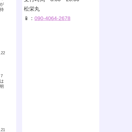
が
松栄丸
待
📱：
090-4064-2678
.22
７
は
明
.21