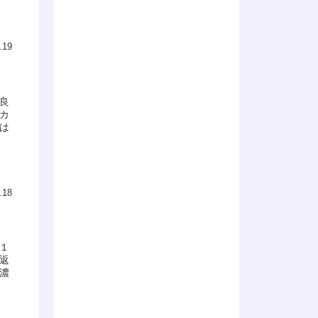
.19
良
カ
は
.18
１
返
濃