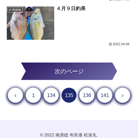
４月９日釣果
釣果情報
2022.04.09
次のページ
前へ
次へ
1
134
135
136
141
© 2022 南房総 布良港 松栄丸.