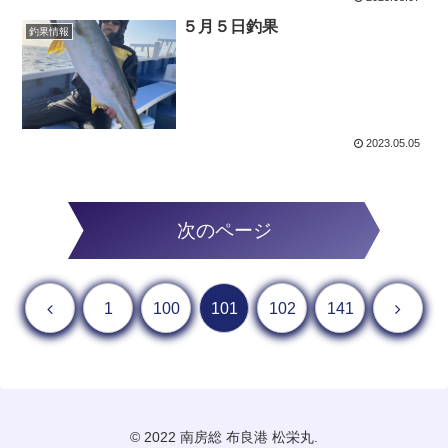
５月５日釣果
釣果情報
2023.05.05
次のページ
前へ
次へ
1
100
101
102
141
© 2022 南房総 布良港 松栄丸.